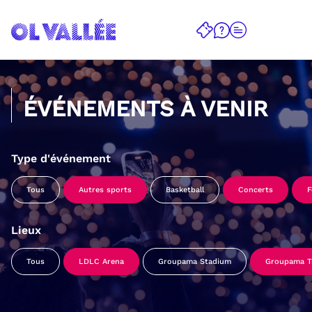
ÉVÉNEMENTS À VENIR
Type d'événement
Tous
Autres sports
Basketball
Concerts
F
Lieux
Tous
LDLC Arena
Groupama Stadium
Groupama Tr