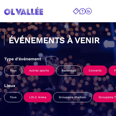
ÉVÉNEMENTS À VENIR
Type d'événement
Tous
Autres sports
Basketball
Concerts
F
Lieux
Tous
LDLC Arena
Groupama Stadium
Groupama Tr