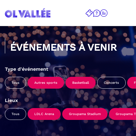
ÉVÉNEMENTS À VENIR
Type d'événement
Tous
Autres sports
Basketball
Concerts
F
Lieux
Tous
LDLC Arena
Groupama Stadium
Groupama Tr