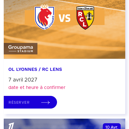
OL LYONNES / RC LENS
7 avril 2027
date et heure à confirmer
RÉSERVER
10
Avr.