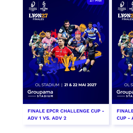
21
Mai
FINALE EPCR CHALLENGE CUP -
FINAL
ADV 1 VS. ADV 2
CUP - 
21 mai 2027
22 ma