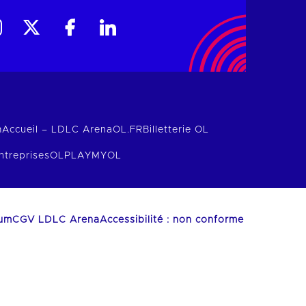
m
Accueil – LDLC Arena
OL.FR
Billetterie OL
ntreprises
OLPLAY
MYOL
ium
CGV LDLC Arena
Accessibilité : non conforme