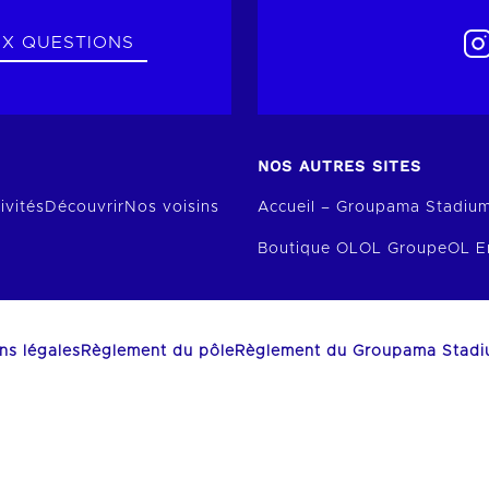
UX QUESTIONS
NOS AUTRES SITES
ivités
Découvrir
Nos voisins
Accueil – Groupama Stadiu
Boutique OL
OL Groupe
OL E
ns légales
Règlement du pôle
Règlement du Groupama Stad