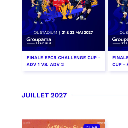
FINALE EPCR CHALLENGE CUP -
FINAL
ADV 1 VS. ADV 2
CUP - 
21 mai 2027
22 ma
date et heure à confirmer
date e
JUILLET 2027
RÉSERVER
RÉSER