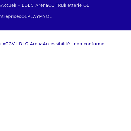
m
Accueil – LDLC Arena
OL.FR
Billetterie OL
ntreprises
OLPLAY
MYOL
ium
CGV LDLC Arena
Accessibilité : non conforme