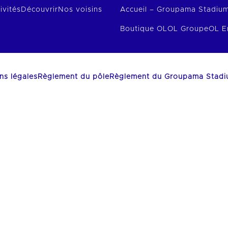
ivités
Découvrir
Nos voisins
Accueil – Groupama Stadiu
Boutique OL
OL Groupe
OL E
ns légales
Règlement du pôle
Règlement du Groupama Stad