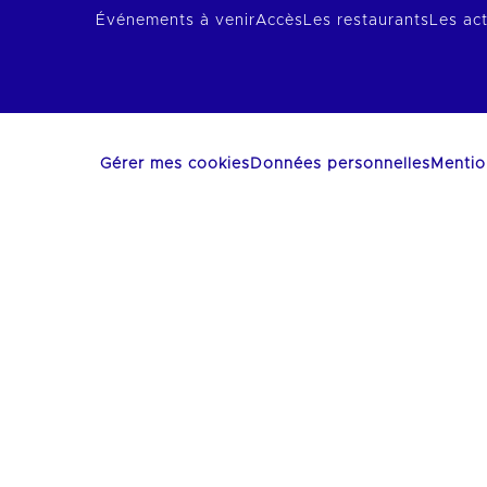
Événements à venir
Accès
Les restaurants
Les act
Gérer mes cookies
Données personnelles
Mentio