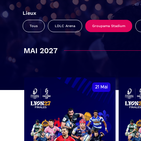
Lieux
Tous
LDLC Arena
Groupama Stadium
MAI 2027
21
Mai