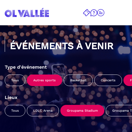
ÉVÉNEMENTS À VENIR
Type d'événement
Tous
Autres sports
Basketball
Concerts
F
Lieux
Tous
LDLC Arena
Groupama Stadium
Groupama Tr