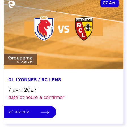
07
Avr.
OL LYONNES / RC LENS
7 avril 2027
date et heure à confirmer
RÉSERVER