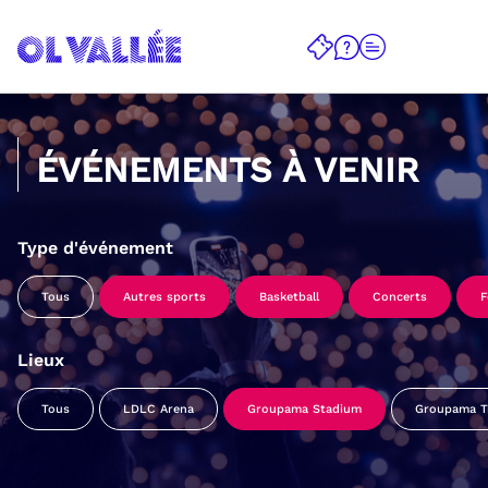
ÉVÉNEMENTS À VENIR
Type d'événement
Tous
Autres sports
Basketball
Concerts
F
Lieux
Tous
LDLC Arena
Groupama Stadium
Groupama Tr