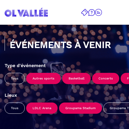
ÉVÉNEMENTS À VENIR
Type d'événement
Tous
Autres sports
Basketball
Concerts
F
Lieux
Tous
LDLC Arena
Groupama Stadium
Groupama Tr