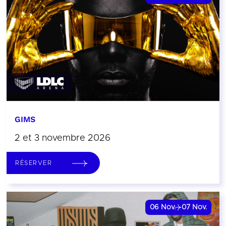
GIMS
2 et 3 novembre 2026
RÉSERVER
06
Nov.
07
Nov.