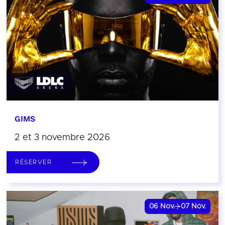
GIMS
2 et 3 novembre 2026
RÉSERVER
06
Nov.
07
Nov.