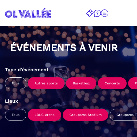
ÉVÉNEMENTS À VENIR
Type d'événement
Tous
Autres sports
Basketball
Concerts
F
Lieux
Tous
LDLC Arena
Groupama Stadium
Groupama Tr