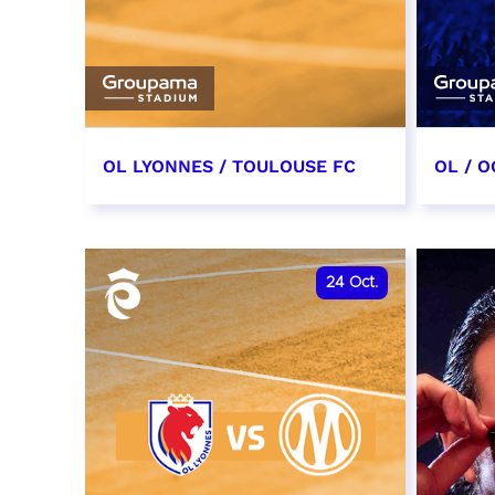
OL LYONNES / TOULOUSE FC
OL / O
3 octobre 2026
17 oc
date et heure à confirmer
date e
24
Oct.
RÉSERVER
RÉSER