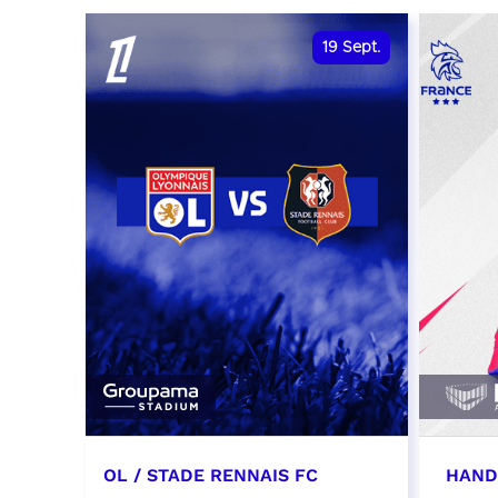
date et heure à confirmer
RÉSER
19
Sept.
RÉSERVER
OL / STADE RENNAIS FC
HAND