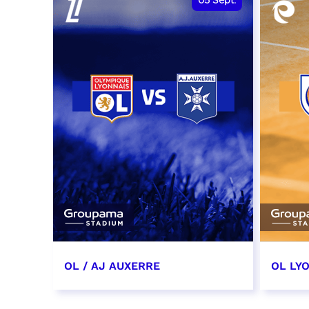
05
Sept.
OL / AJ AUXERRE
OL LYO
5 septembre 2026
12 sep