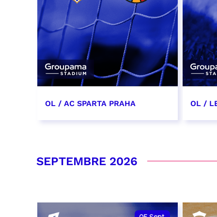
OL / AC SPARTA PRAHA
OL / L
11 août 2026 - 21:00
29 aoû
RÉSERVER
RÉSER
SEPTEMBRE 2026