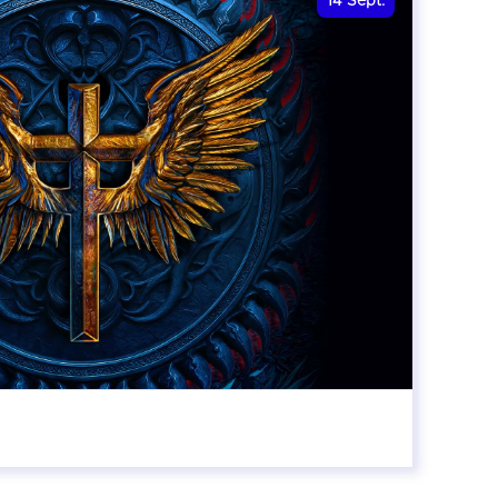
14
Sept.
20:00