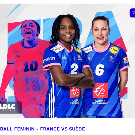
VER
RÉSERVER
2
BALL FÉMININ - FRANCE VS SUÈDE