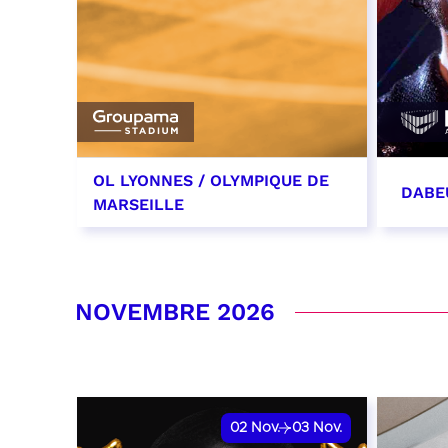
OL LYONNES / OLYMPIQUE DE
DABE
MARSEILLE
24 octobre 2026
31 oc
date et heure à confirmer
RÉSER
NOVEMBRE 2026
RÉSERVER
02
Nov.
03
Nov.