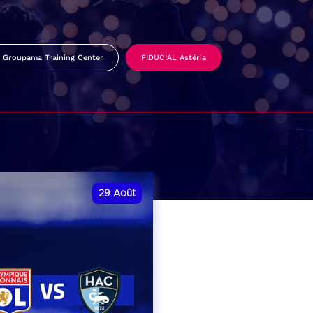
Groupama Training Center
FIDUCIAL Astéria
29
Août