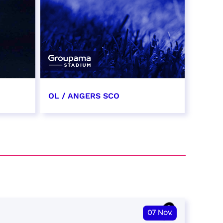
OL / ANGERS SCO
31 octobre 2026
date et heure à confirmer
RÉSERVER
07
Nov.