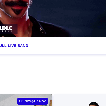
ULL LIVE BAND
tobre 2026 - 20:00
VER
06
Nov.
07
Nov.