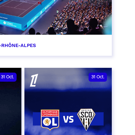
-RHÔNE-ALPES
0
31
Oct.
31
Oct.