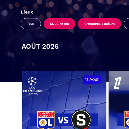
Lieux
Tous
LDLC Arena
Groupama Stadium
AOÛT 2026
11
Août