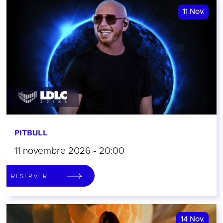
11
Nov.
PITBULL
11 novembre 2026 - 20:00
RÉSERVER
14
Nov.