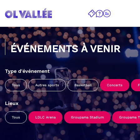
ÉVÉNEMENTS À VENIR
Type d'événement
Tous
Autres sports
Basketball
Concerts
F
Lieux
Tous
LDLC Arena
Groupama Stadium
Groupama Tr