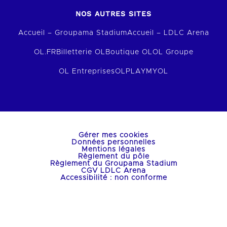
NOS AUTRES SITES
Accueil – Groupama Stadium
Accueil – LDLC Arena
OL.FR
Billetterie OL
Boutique OL
OL Groupe
OL Entreprises
OLPLAY
MYOL
Gérer mes cookies
Données personnelles
Mentions légales
Règlement du pôle
Règlement du Groupama Stadium
CGV LDLC Arena
Accessibilité : non conforme