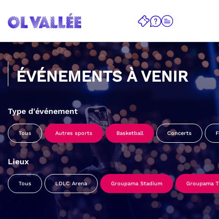
ÉVÉNEMENTS À VENIR
Type d'événement
Tous
Autres sports
Basketball
Concerts
F
Lieux
Tous
LDLC Arena
Groupama Stadium
Groupama Tr