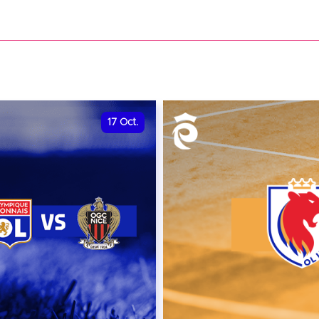
date et heure à confirme
VER
RÉSERVER
17
Oct.