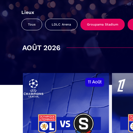
Lieux
Tous
LDLC Arena
Groupama Stadium
AOÛT 2026
11
Août