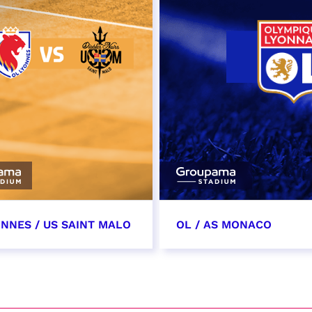
ONNES / US SAINT MALO
OL / AS MONACO
vembre 2026
28 novembre 2026
t heure à confirmer
date et heure à confirme
VER
RÉSERVER