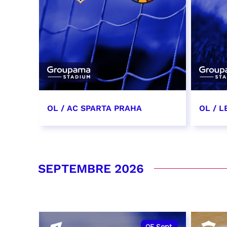
OL / AC SPARTA PRAHA
OL / L
11 août 2026 - 21:00
29 aoû
RÉSERVER
RÉSER
SEPTEMBRE 2026