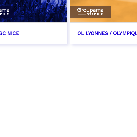
GC NICE
OL LYONNES / OLYMPIQ
tobre 2026
24 octobre 2026
t heure à confirmer
date et heure à confirme
VER
RÉSERVER