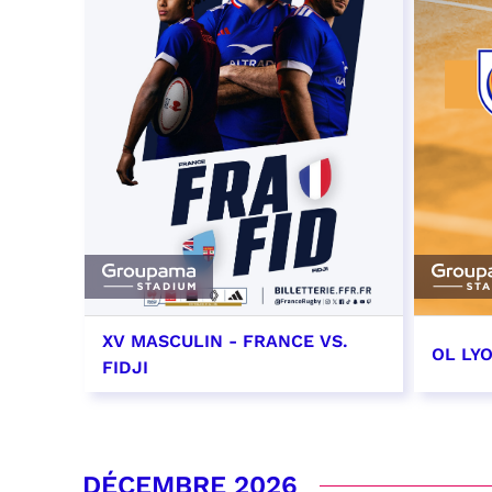
XV MASCULIN - FRANCE VS.
OL LY
FIDJI
7 novembre 2026 - 21:10
14 no
date e
RÉSERVER
DÉCEMBRE 2026
RÉSER