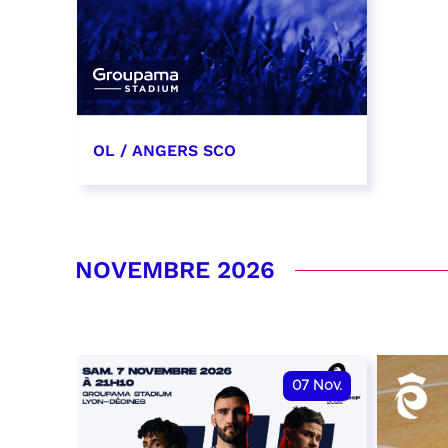
OL / ANGERS SCO
31 octobre 2026
date et heure à confirmer
NOVEMBRE 2026
RÉSERVER
07
Nov.