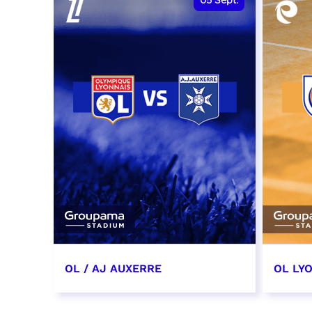
05
Sept.
OL / AJ AUXERRE
OL LYO
5 septembre 2026
12 sep