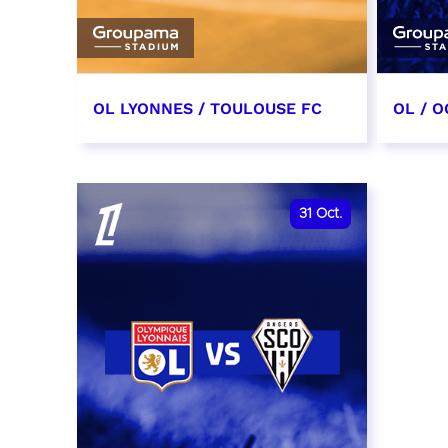
OL LYONNES / TOULOUSE FC
OL / O
3 octobre 2026
17 oc
date et heure à confirmer
date e
31
Oct.
RÉSERVER
RÉSER