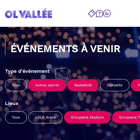
ÉVÉNEMENTS À VENIR
Type d'événement
Tous
Autres sports
Basketball
Concerts
F
Lieux
Tous
LDLC Arena
Groupama Stadium
Groupama Tr