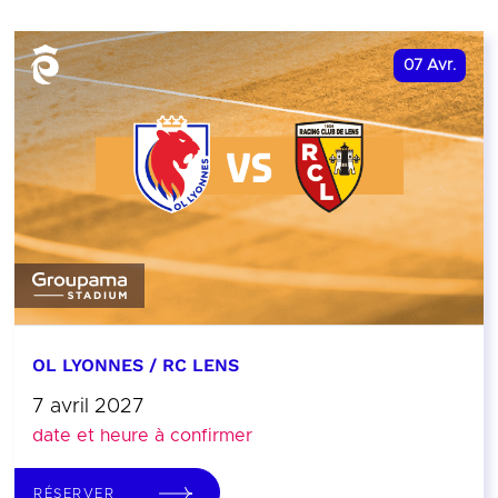
07
Avr.
OL LYONNES / RC LENS
7 avril 2027
date et heure à confirmer
RÉSERVER