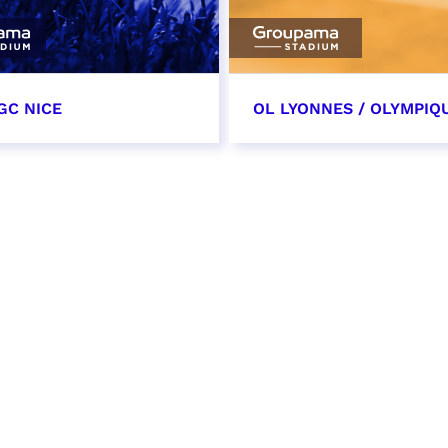
GC NICE
OL LYONNES / OLYMPIQ
tobre 2026
24 octobre 2026
t heure à confirmer
date et heure à confirme
VER
RÉSERVER