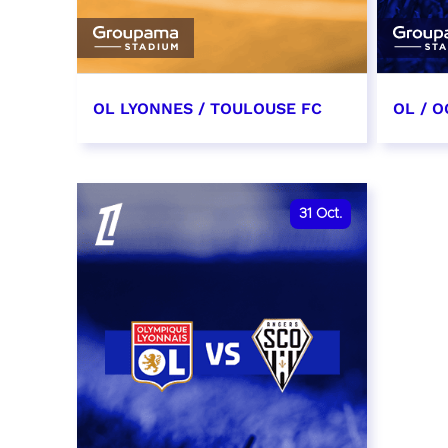
OL LYONNES / TOULOUSE FC
OL / O
3 octobre 2026
17 oc
date et heure à confirmer
date e
31
Oct.
RÉSERVER
RÉSER