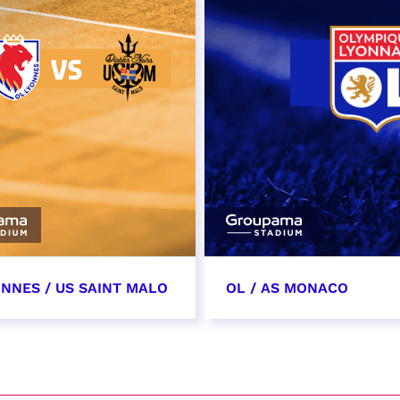
ONNES / US SAINT MALO
OL / AS MONACO
vembre 2026
28 novembre 2026
t heure à confirmer
date et heure à confirme
VER
RÉSERVER