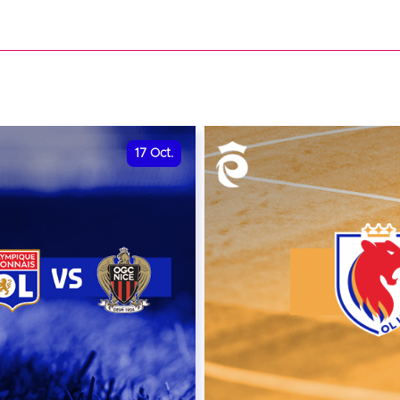
date et heure à confirme
VER
RÉSERVER
17
Oct.