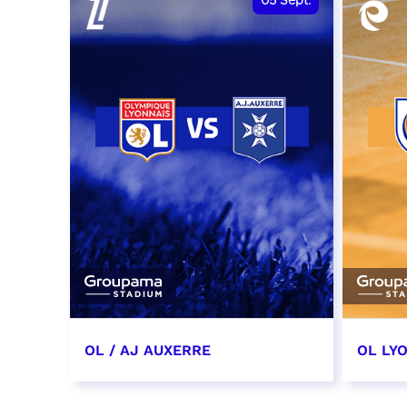
05
Sept.
OL / AJ AUXERRE
OL LYO
5 septembre 2026
12 sep