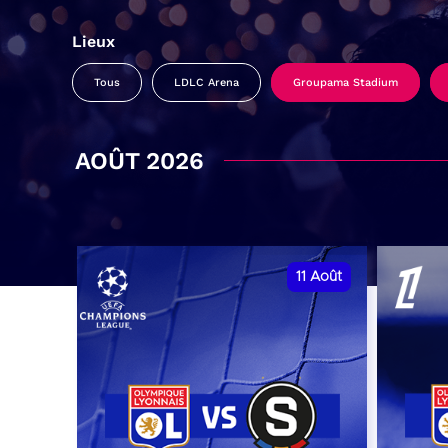
Lieux
Tous
LDLC Arena
Groupama Stadium
AOÛT 2026
11
Août