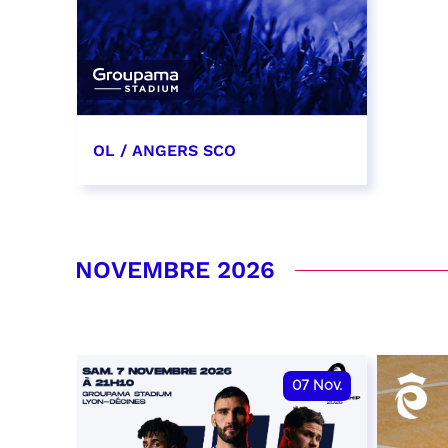
OL / ANGERS SCO
31 octobre 2026
date et heure à confirmer
NOVEMBRE 2026
RÉSERVER
07
Nov.