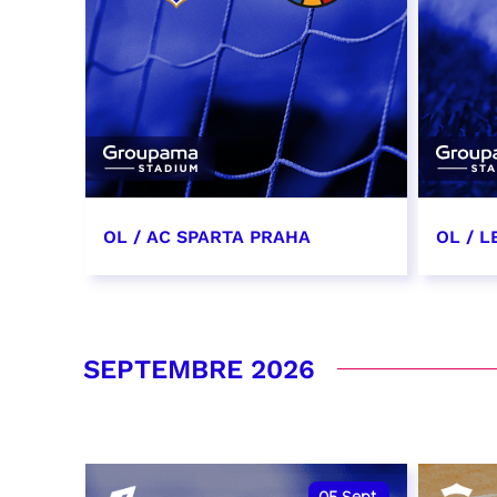
OL / AC SPARTA PRAHA
OL / L
11 août 2026 - 21:00
29 aoû
RÉSERVER
RÉSER
SEPTEMBRE 2026