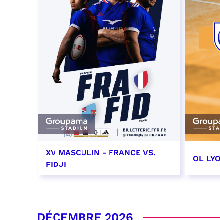
XV MASCULIN - FRANCE VS.
OL LY
FIDJI
7 novembre 2026 - 21:10
14 no
date e
RÉSERVER
DÉCEMBRE 2026
RÉSER