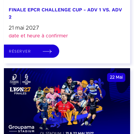
FINALE EPCR CHALLENGE CUP - ADV 1 VS. ADV
2
21 mai 2027
date et heure à confirmer
RÉSERVER
22
Mai