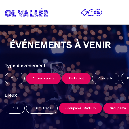
ÉVÉNEMENTS À VENIR
Type d'événement
Tous
Autres sports
Basketball
Concerts
F
Lieux
Tous
LDLC Arena
Groupama Stadium
Groupama Tr