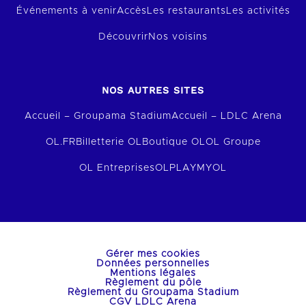
Événements à venir
Accès
Les restaurants
Les activités
Découvrir
Nos voisins
NOS AUTRES SITES
Accueil – Groupama Stadium
Accueil – LDLC Arena
OL.FR
Billetterie OL
Boutique OL
OL Groupe
OL Entreprises
OLPLAY
MYOL
Gérer mes cookies
Données personnelles
Mentions légales
Règlement du pôle
Règlement du Groupama Stadium
CGV LDLC Arena