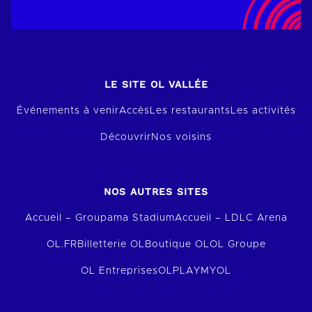
LE SITE OL VALLÉE
Événements à venir
Accès
Les restaurants
Les activités
Découvrir
Nos voisins
NOS AUTRES SITES
Accueil – Groupama Stadium
Accueil – LDLC Arena
OL.FR
Billetterie OL
Boutique OL
OL Groupe
OL Entreprises
OLPLAY
MYOL