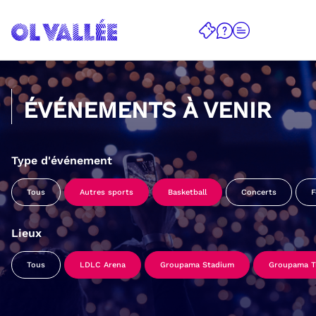
ÉVÉNEMENTS À VENIR
Type d'événement
Tous
Autres sports
Basketball
Concerts
F
Lieux
Tous
LDLC Arena
Groupama Stadium
Groupama Tr