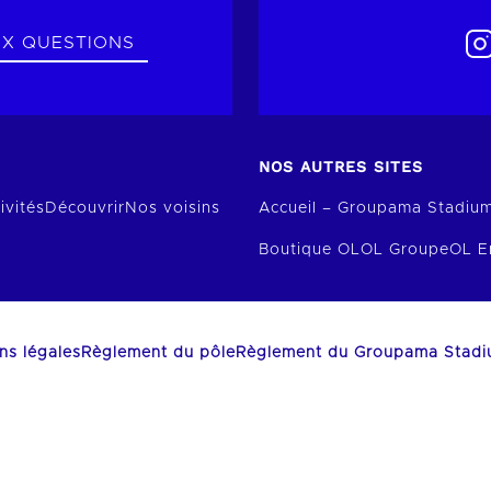
UX QUESTIONS
NOS AUTRES SITES
ivités
Découvrir
Nos voisins
Accueil – Groupama Stadiu
Boutique OL
OL Groupe
OL E
ns légales
Règlement du pôle
Règlement du Groupama Stad