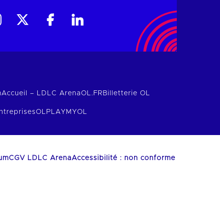
m
Accueil – LDLC Arena
OL.FR
Billetterie OL
ntreprises
OLPLAY
MYOL
ium
CGV LDLC Arena
Accessibilité : non conforme