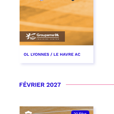
OL LYONNES / LE HAVRE AC
19 décembre 2026
date et heure à confirmer
FÉVRIER 2027
RÉSERVER