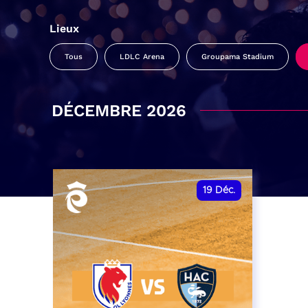
Lieux
Tous
LDLC Arena
Groupama Stadium
DÉCEMBRE 2026
19
Déc.