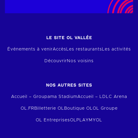
LE SITE OL VALLÉE
Événements à venir
Accès
Les restaurants
Les activités
Découvrir
Nos voisins
NOS AUTRES SITES
Accueil – Groupama Stadium
Accueil – LDLC Arena
OL.FR
Billetterie OL
Boutique OL
OL Groupe
OL Entreprises
OLPLAY
MYOL