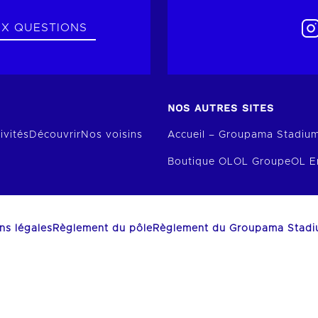
UX QUESTIONS
NOS AUTRES SITES
ivités
Découvrir
Nos voisins
Accueil – Groupama Stadiu
Boutique OL
OL Groupe
OL E
ns légales
Règlement du pôle
Règlement du Groupama Stad