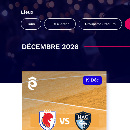
Lieux
Tous
LDLC Arena
Groupama Stadium
DÉCEMBRE 2026
19
Déc.