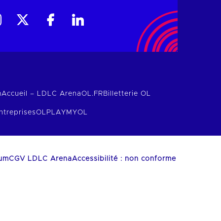
m
Accueil – LDLC Arena
OL.FR
Billetterie OL
ntreprises
OLPLAY
MYOL
ium
CGV LDLC Arena
Accessibilité : non conforme