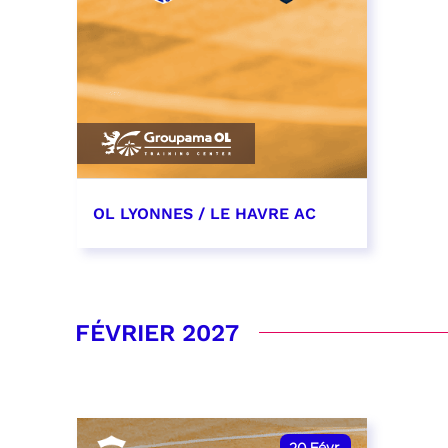
OL LYONNES / LE HAVRE AC
19 décembre 2026
date et heure à confirmer
FÉVRIER 2027
RÉSERVER