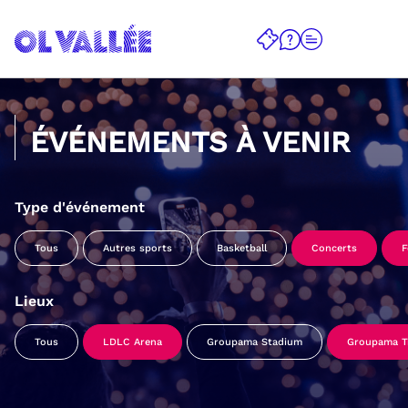
ÉVÉNEMENTS À VENIR
Type d'événement
Tous
Autres sports
Basketball
Concerts
F
Lieux
Tous
LDLC Arena
Groupama Stadium
Groupama Tr