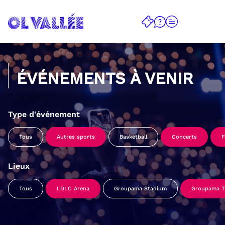
ÉVÉNEMENTS À VENIR
Type d'événement
Tous
Autres sports
Basketball
Concerts
F
Lieux
Tous
LDLC Arena
Groupama Stadium
Groupama Tr