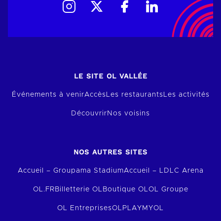
LE SITE OL VALLÉE
Événements à venir
Accès
Les restaurants
Les activités
Découvrir
Nos voisins
NOS AUTRES SITES
Accueil – Groupama Stadium
Accueil – LDLC Arena
OL.FR
Billetterie OL
Boutique OL
OL Groupe
OL Entreprises
OLPLAY
MYOL