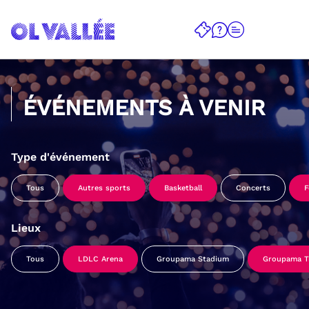
ÉVÉNEMENTS À VENIR
Type d'événement
Tous
Autres sports
Basketball
Concerts
F
Lieux
Tous
LDLC Arena
Groupama Stadium
Groupama Tr