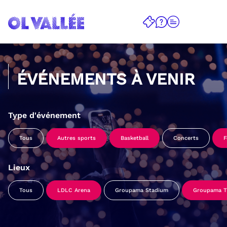
ÉVÉNEMENTS À VENIR
Type d'événement
Tous
Autres sports
Basketball
Concerts
F
Lieux
Tous
LDLC Arena
Groupama Stadium
Groupama Tr