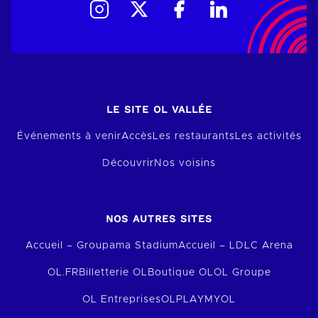
LE SITE OL VALLÉE
Événements à venir
Accès
Les restaurants
Les activités
Découvrir
Nos voisins
NOS AUTRES SITES
Accueil – Groupama Stadium
Accueil – LDLC Arena
OL.FR
Billetterie OL
Boutique OL
OL Groupe
OL Entreprises
OLPLAY
MYOL