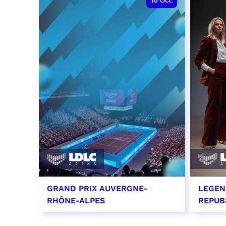
18
Oct.
GRAND PRIX AUVERGNE-
LEGEN
RHÔNE-ALPES
REPUB
18 octobre 2026 - 12:00
29 oc