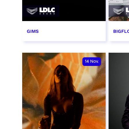
GIMS
BIGFLO
2 et 3 novembre 2026
6 et 
RÉSERVER
RÉSER
14
Nov.