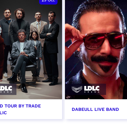
29
Oct.
D TOUR BY TRADE
DABEULL LIVE BAND
LIC
tobre 2026 - 20:00
31 octobre 2026 - 20: