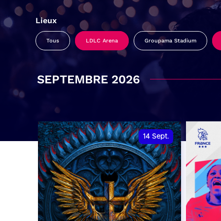
Lieux
Tous
LDLC Arena
Groupama Stadium
SEPTEMBRE 2026
14
Sept.