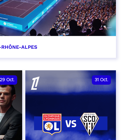
-RHÔNE-ALPES
0
29
Oct.
31
Oct.