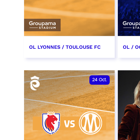
OL LYONNES / TOULOUSE FC
OL / O
3 octobre 2026
17 oc
date et heure à confirmer
date e
24
Oct.
RÉSERVER
RÉSER