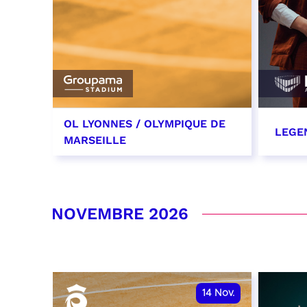
OL LYONNES / OLYMPIQUE DE
LEGE
MARSEILLE
24 octobre 2026
29 oc
date et heure à confirmer
RÉSER
NOVEMBRE 2026
RÉSERVER
14
Nov.