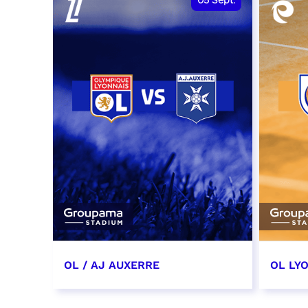
05
Sept.
OL / AJ AUXERRE
OL LYO
5 septembre 2026
12 sep