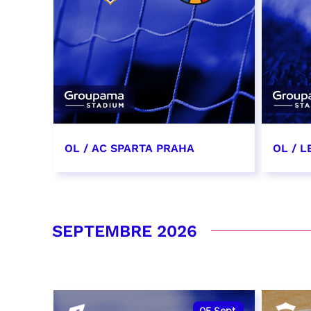
OL / AC SPARTA PRAHA
OL / L
11 août 2026 - 21:00
29 aoû
RÉSERVER
RÉSER
SEPTEMBRE 2026