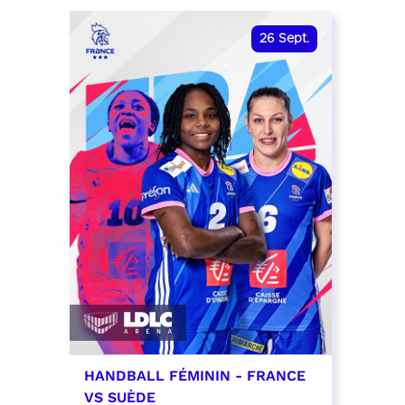
date et heure à confirmer
RÉSER
26
Sept.
RÉSERVER
HANDBALL FÉMININ - FRANCE
VS SUÈDE