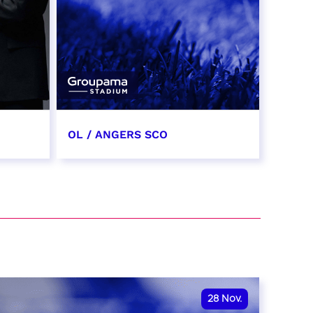
OL / ANGERS SCO
31 octobre 2026
date et heure à confirmer
RÉSERVER
28
Nov.