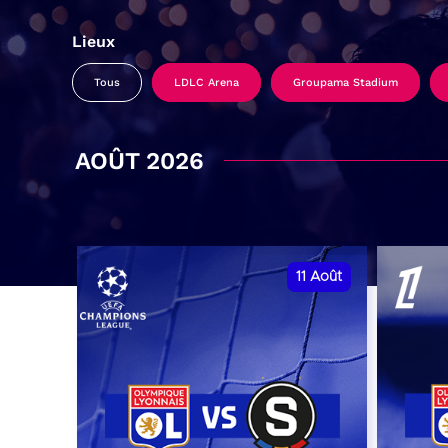
Lieux
Tous
LDLC Arena
Groupama Stadium
AOÛT 2026
11
Août