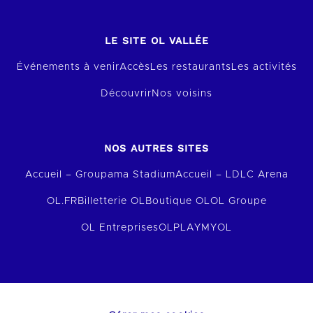
LE SITE OL VALLÉE
Événements à venir
Accès
Les restaurants
Les activités
Découvrir
Nos voisins
NOS AUTRES SITES
Accueil – Groupama Stadium
Accueil – LDLC Arena
OL.FR
Billetterie OL
Boutique OL
OL Groupe
OL Entreprises
OLPLAY
MYOL