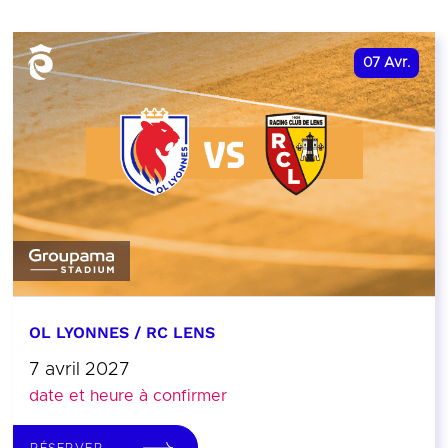
07
Avr.
OL LYONNES / RC LENS
7 avril 2027
date et heure à confirmer
RÉSERVER