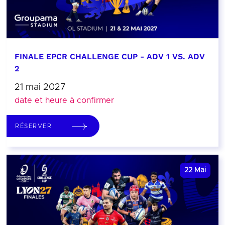
FINALE EPCR CHALLENGE CUP - ADV 1 VS. ADV
2
21 mai 2027
date et heure à confirmer
RÉSERVER
22
Mai