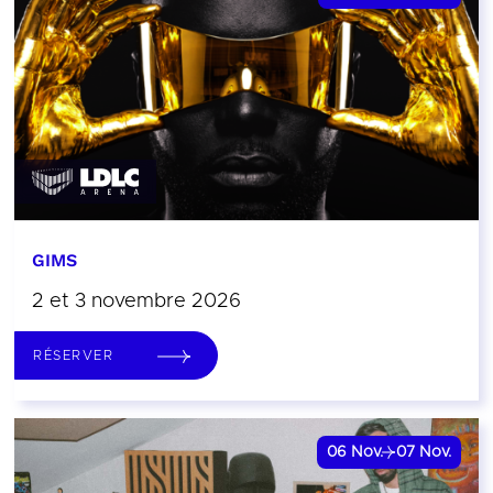
GIMS
2 et 3 novembre 2026
RÉSERVER
06
Nov.
07
Nov.