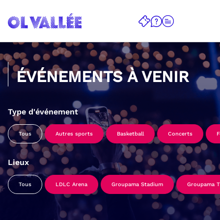
ÉVÉNEMENTS À VENIR
Type d'événement
Tous
Autres sports
Basketball
Concerts
F
Lieux
Tous
LDLC Arena
Groupama Stadium
Groupama Tr