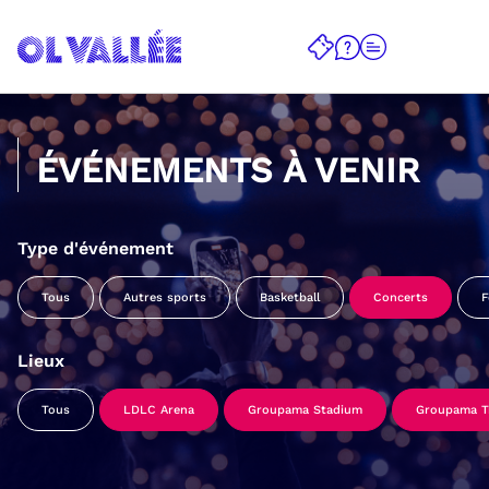
ÉVÉNEMENTS À VENIR
Type d'événement
Tous
Autres sports
Basketball
Concerts
F
Lieux
Tous
LDLC Arena
Groupama Stadium
Groupama Tr