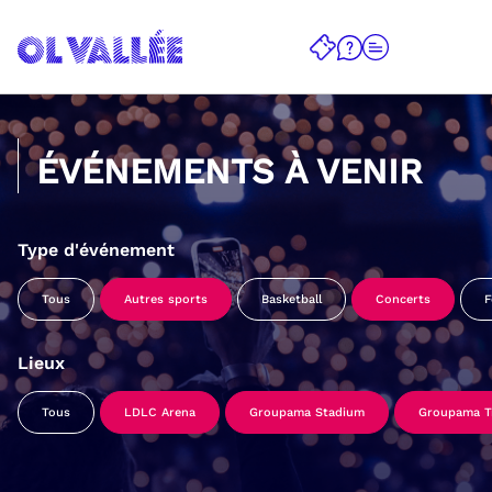
ÉVÉNEMENTS À VENIR
Type d'événement
Tous
Autres sports
Basketball
Concerts
F
Lieux
Tous
LDLC Arena
Groupama Stadium
Groupama Tr