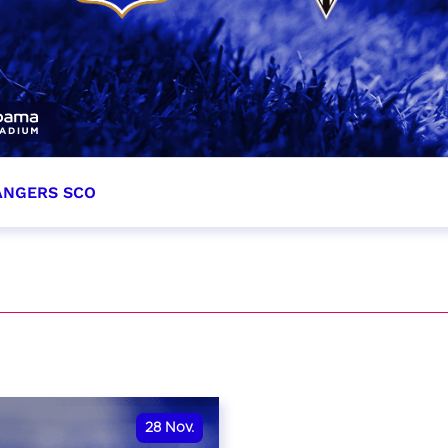
 ANGERS SCO
tobre 2026
et heure à confirmer
VER
28
Nov.