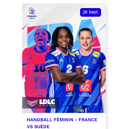
date et heure à confirmer
RÉSER
26
Sept.
RÉSERVER
HANDBALL FÉMININ - FRANCE
VS SUÈDE