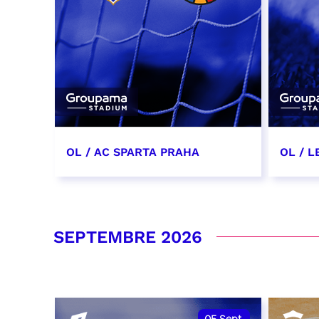
OL / AC SPARTA PRAHA
OL / L
11 août 2026 - 21:00
29 aoû
RÉSERVER
RÉSER
SEPTEMBRE 2026