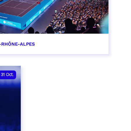
-RHÔNE-ALPES
0
31
Oct.