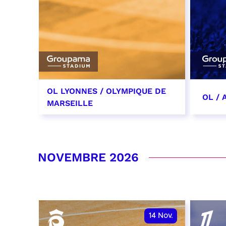
OL LYONNES / OLYMPIQUE DE
OL /
MARSEILLE
24 octobre 2026
31 oc
date et heure à confirmer
date 
NOVEMBRE 2026
RÉSERVER
RÉSER
14
Nov.