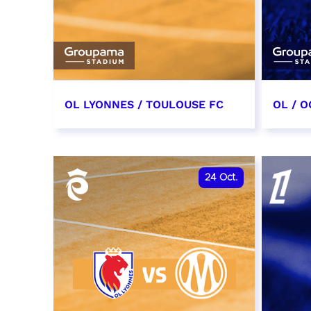
OL LYONNES / TOULOUSE FC
OL / O
3 octobre 2026
17 oc
date et heure à confirmer
date e
24
Oct.
RÉSERVER
RÉSER