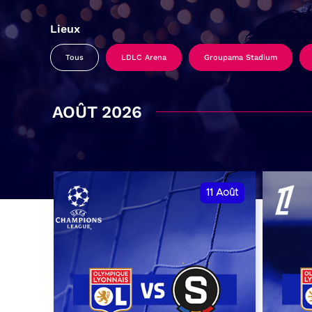
Lieux
Tous
LDLC Arena
Groupama Stadium
AOÛT 2026
11
Août