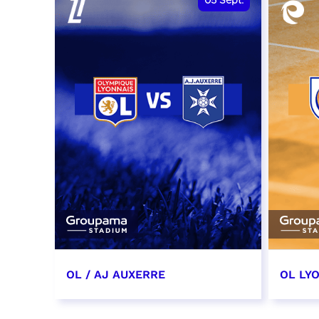
05
Sept.
OL / AJ AUXERRE
OL LYO
5 septembre 2026
12 sep