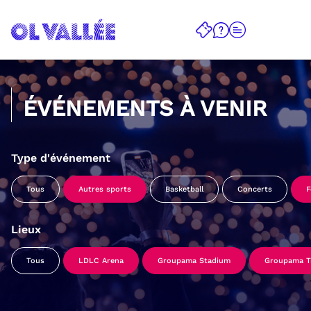
ÉVÉNEMENTS À VENIR
Type d'événement
Tous
Autres sports
Basketball
Concerts
F
Lieux
Tous
LDLC Arena
Groupama Stadium
Groupama Tr