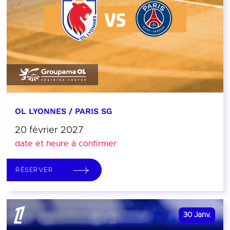
OL LYONNES / PARIS SG
20 février 2027
date et heure à confirmer
RÉSERVER
30
Janv.