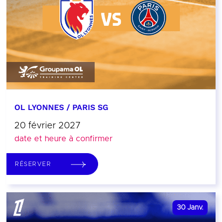
OL LYONNES / PARIS SG
20 février 2027
date et heure à confirmer
RÉSERVER
30
Janv.