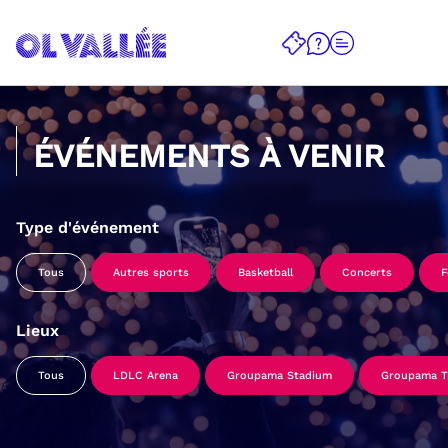
ÉVÉNEMENTS À VENIR
Type d'événement
Tous
Autres sports
Basketball
Concerts
F
Lieux
Tous
LDLC Arena
Groupama Stadium
Groupama Tr