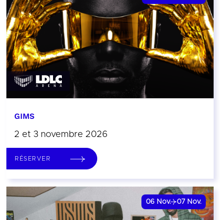
GIMS
2 et 3 novembre 2026
RÉSERVER
06
Nov.
07
Nov.