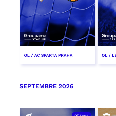
OL / AC SPARTA PRAHA
OL / L
11 août 2026 - 21:00
29 aoû
RÉSERVER
RÉSER
SEPTEMBRE 2026