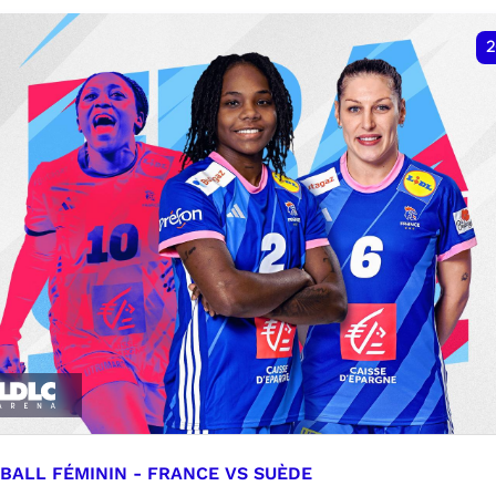
VER
RÉSERVER
2
BALL FÉMININ - FRANCE VS SUÈDE