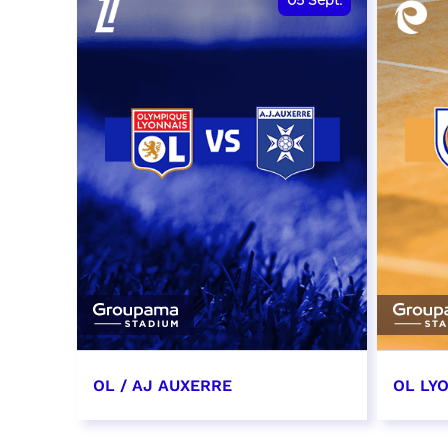
05
Sept.
OL / AJ AUXERRE
OL LYO
5 septembre 2026
12 sep