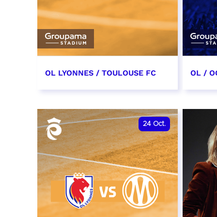
OL LYONNES / TOULOUSE FC
OL / O
3 octobre 2026
17 oc
date et heure à confirmer
date e
24
Oct.
RÉSERVER
RÉSER