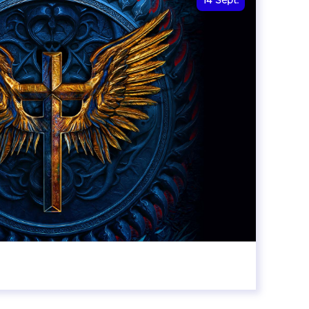
14
Sept.
20:00