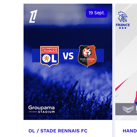
date et heure à confirmer
RÉSER
19
Sept.
RÉSERVER
OL / STADE RENNAIS FC
HAND