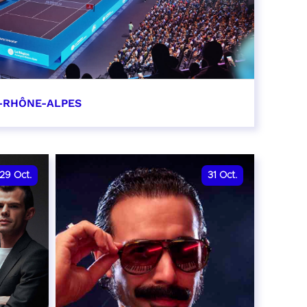
-RHÔNE-ALPES
0
29
Oct.
31
Oct.