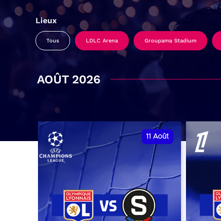
Lieux
Tous
LDLC Arena
Groupama Stadium
AOÛT 2026
11
Août