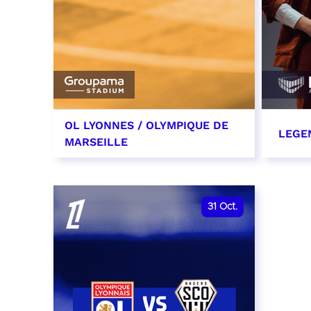
OL LYONNES / OLYMPIQUE DE
LEGE
MARSEILLE
24 octobre 2026
29 oc
date et heure à confirmer
RÉSER
31
Oct.
RÉSERVER