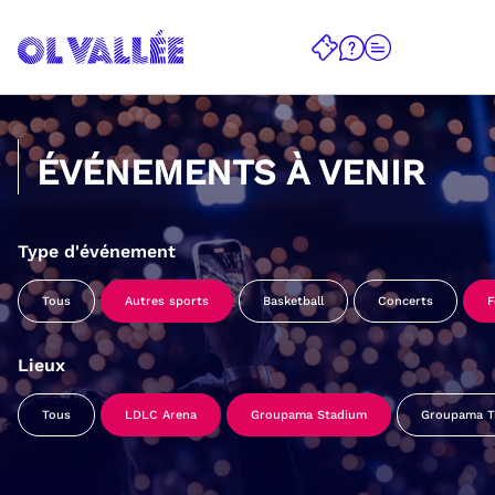
ÉVÉNEMENTS À VENIR
Type d'événement
Tous
Autres sports
Basketball
Concerts
F
Lieux
Tous
LDLC Arena
Groupama Stadium
Groupama Tr