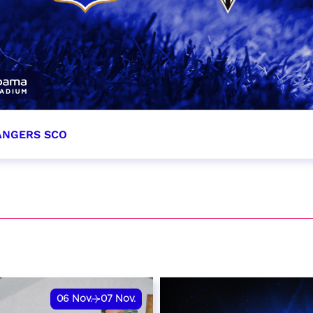
 ANGERS SCO
tobre 2026
et heure à confirmer
VER
06
Nov.
07
Nov.