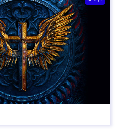
14
Sept.
20:00