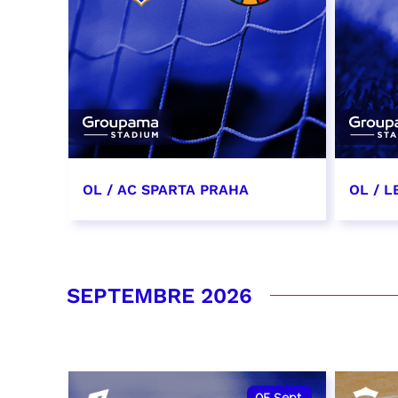
OL / AC SPARTA PRAHA
OL / L
11 août 2026 - 21:00
29 aoû
RÉSERVER
RÉSER
SEPTEMBRE 2026