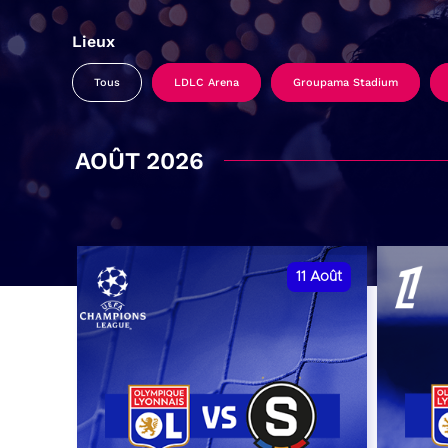
Lieux
Tous
LDLC Arena
Groupama Stadium
AOÛT 2026
11
Août