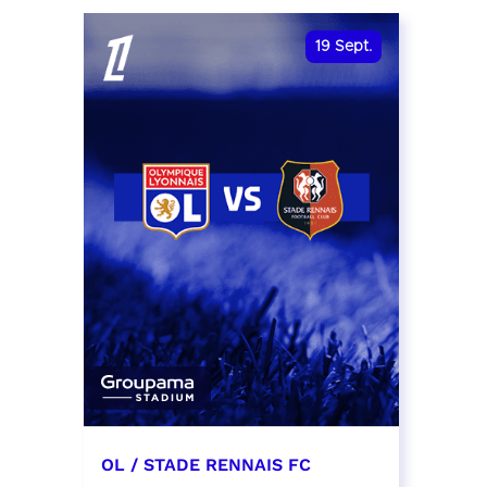
date et heure à confirmer
RÉSER
19
Sept.
RÉSERVER
OL / STADE RENNAIS FC