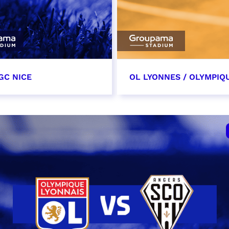
GC NICE
OL LYONNES / OLYMPIQ
tobre 2026
24 octobre 2026
t heure à confirmer
date et heure à confirme
VER
RÉSERVER