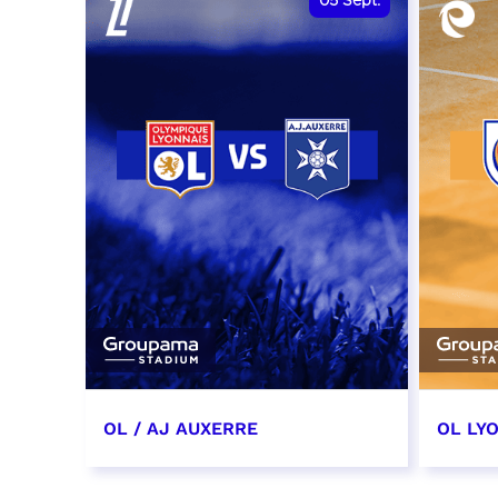
05
Sept.
OL / AJ AUXERRE
OL LYO
5 septembre 2026
12 sep