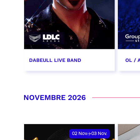
DABEULL LIVE BAND
OL /
31 octobre 2026 - 20:00
31 oc
date 
RÉSERVER
NOVEMBRE 2026
RÉSER
02
Nov.
03
Nov.