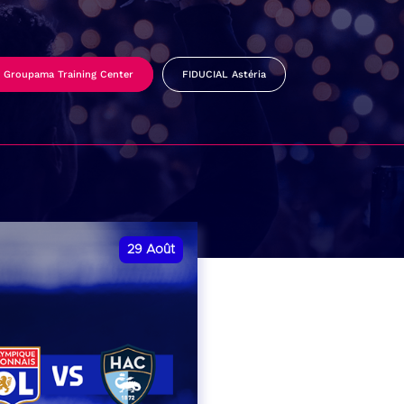
Groupama Training Center
FIDUCIAL Astéria
29
Août