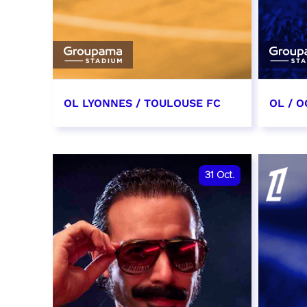
OL LYONNES / TOULOUSE FC
OL / O
3 octobre 2026
17 oc
date et heure à confirmer
date e
31
Oct.
RÉSERVER
RÉSER