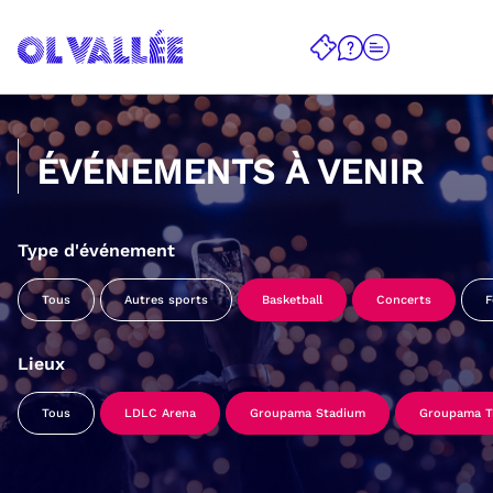
ÉVÉNEMENTS À VENIR
Type d'événement
Tous
Autres sports
Basketball
Concerts
F
Lieux
Tous
LDLC Arena
Groupama Stadium
Groupama Tr