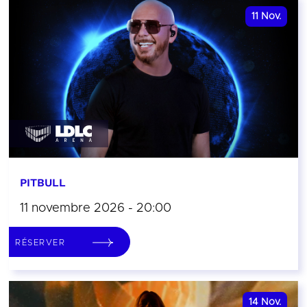
11
Nov.
PITBULL
11 novembre 2026 - 20:00
RÉSERVER
14
Nov.