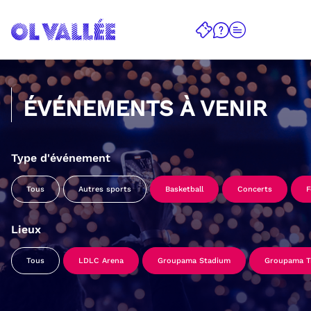
ÉVÉNEMENTS À VENIR
Type d'événement
Tous
Autres sports
Basketball
Concerts
F
Lieux
Tous
LDLC Arena
Groupama Stadium
Groupama Tr