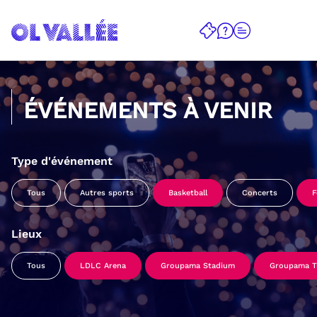
ÉVÉNEMENTS À VENIR
Type d'événement
Tous
Autres sports
Basketball
Concerts
F
Lieux
Tous
LDLC Arena
Groupama Stadium
Groupama Tr