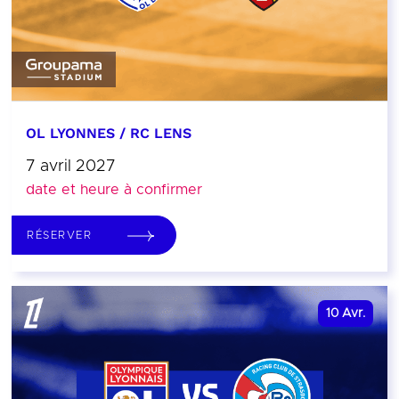
OL LYONNES / RC LENS
7 avril 2027
date et heure à confirmer
RÉSERVER
10
Avr.