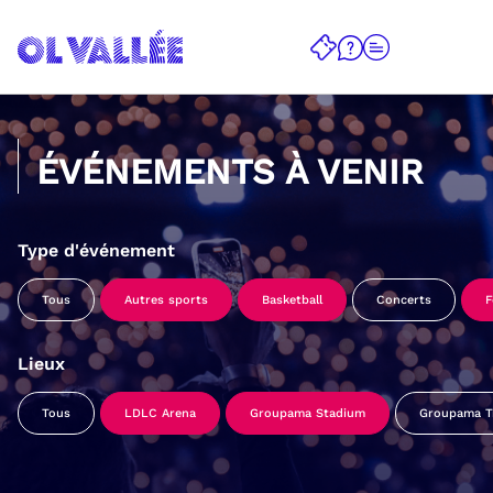
ÉVÉNEMENTS À VENIR
Type d'événement
Tous
Autres sports
Basketball
Concerts
F
Lieux
Tous
LDLC Arena
Groupama Stadium
Groupama Tr