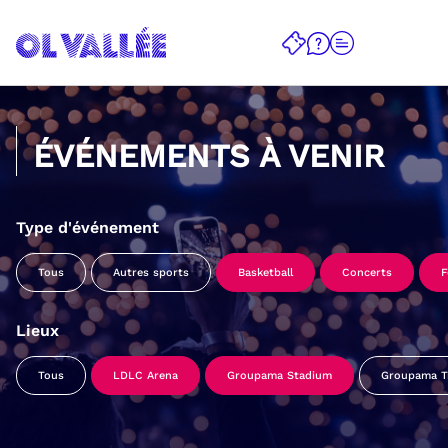
ÉVÉNEMENTS À VENIR
Type d'événement
Tous
Autres sports
Basketball
Concerts
F
Lieux
Tous
LDLC Arena
Groupama Stadium
Groupama Tr