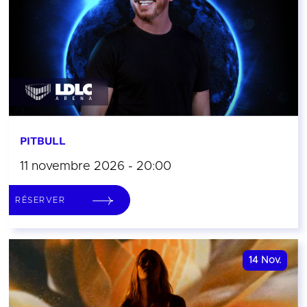
PITBULL
11 novembre 2026 - 20:00
RÉSERVER
14
Nov.