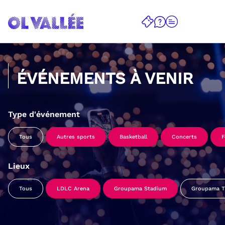
ÉVÉNEMENTS À VENIR
Type d'événement
Tous
Autres sports
Basketball
Concerts
F
Lieux
Tous
LDLC Arena
Groupama Stadium
Groupama Tr