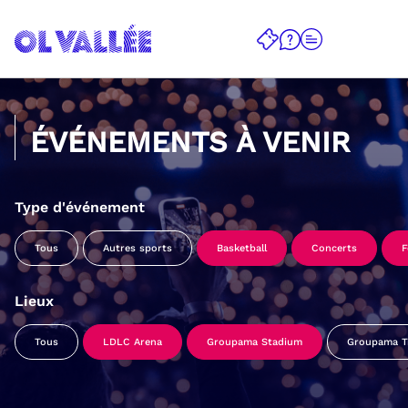
ÉVÉNEMENTS À VENIR
Type d'événement
Tous
Autres sports
Basketball
Concerts
F
Lieux
Tous
LDLC Arena
Groupama Stadium
Groupama Tr