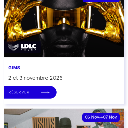
GIMS
2 et 3 novembre 2026
RÉSERVER
06
Nov.
07
Nov.