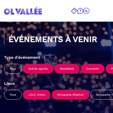
ÉVÉNEMENTS À VENIR
Type d'événement
Tous
Autres sports
Basketball
Concerts
F
Lieux
Tous
LDLC Arena
Groupama Stadium
Groupama Tr