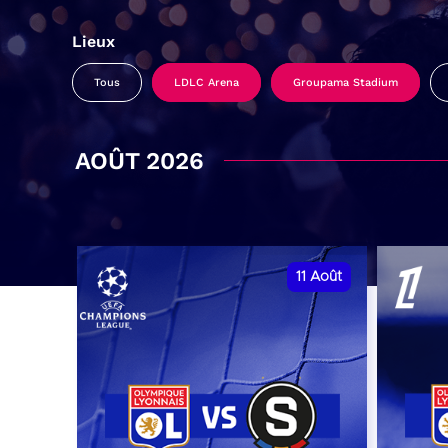
Lieux
Tous
LDLC Arena
Groupama Stadium
AOÛT 2026
11
Août