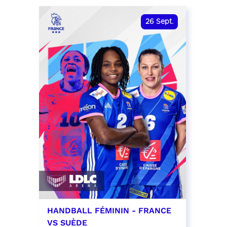
date et heure à confirmer
RÉSER
26
Sept.
RÉSERVER
HANDBALL FÉMININ - FRANCE
VS SUÈDE