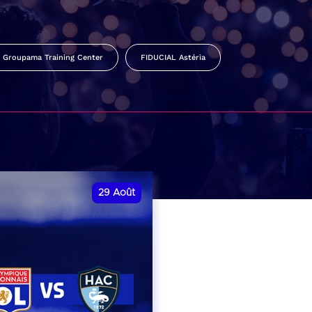
Groupama Training Center
FIDUCIAL Astéria
29
Août