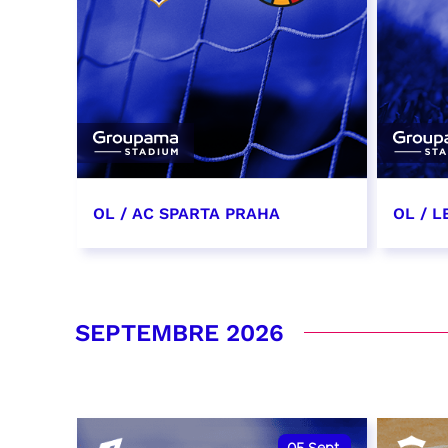
OL / AC SPARTA PRAHA
OL / L
11 août 2026 - 21:00
29 aoû
RÉSERVER
RÉSER
SEPTEMBRE 2026