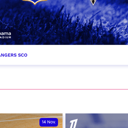
 ANGERS SCO
tobre 2026
et heure à confirmer
VER
14
Nov.