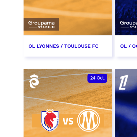
OL LYONNES / TOULOUSE FC
OL / O
3 octobre 2026
17 oc
date et heure à confirmer
date e
24
Oct.
RÉSERVER
RÉSER