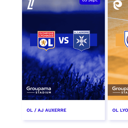
05
Sept.
OL / AJ AUXERRE
OL LYO
5 septembre 2026
12 sep