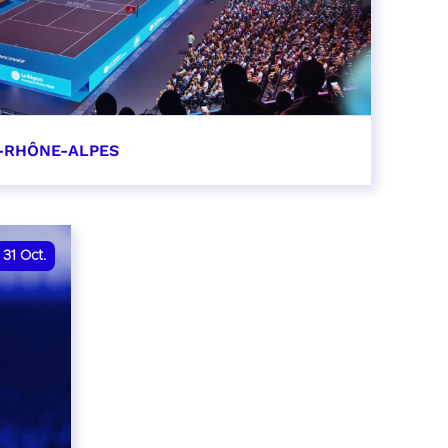
-RHÔNE-ALPES
0
31
Oct.