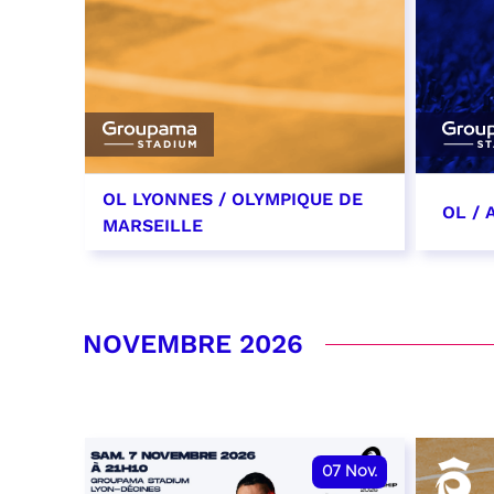
OL LYONNES / OLYMPIQUE DE
OL /
MARSEILLE
24 octobre 2026
31 oc
date et heure à confirmer
date 
NOVEMBRE 2026
RÉSERVER
RÉSER
07
Nov.