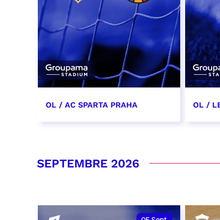
OL / AC SPARTA PRAHA
OL / L
11 août 2026 - 21:00
29 aoû
RÉSERVER
RÉSER
SEPTEMBRE 2026