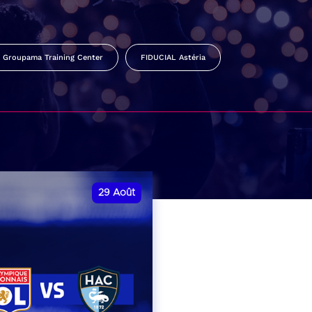
Groupama Training Center
FIDUCIAL Astéria
29
Août