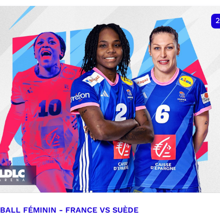
VER
RÉSERVER
2
BALL FÉMININ - FRANCE VS SUÈDE