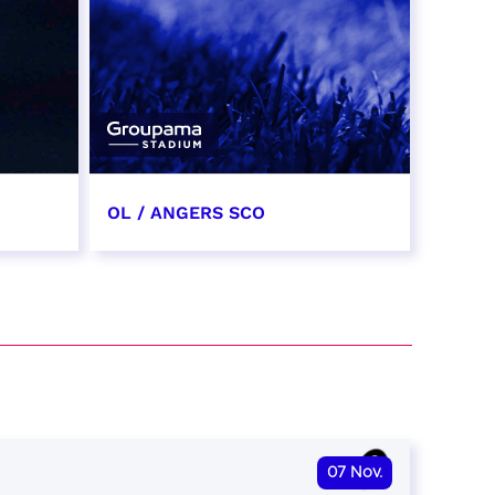
OL / ANGERS SCO
31 octobre 2026
date et heure à confirmer
RÉSERVER
07
Nov.