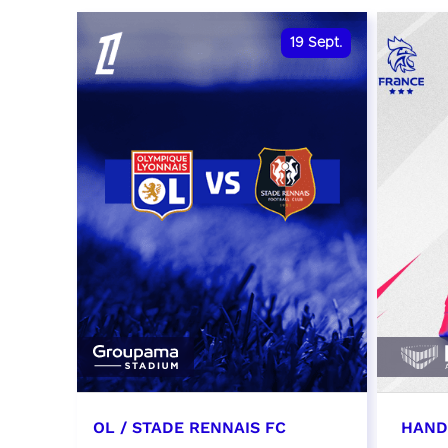
date et heure à confirmer
RÉSER
19
Sept.
RÉSERVER
OL / STADE RENNAIS FC
HAND