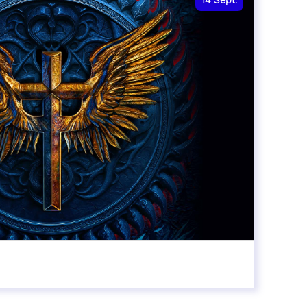
14
Sept.
20:00