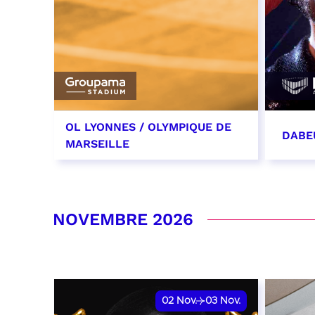
OL LYONNES / OLYMPIQUE DE
DABE
MARSEILLE
24 octobre 2026
31 oc
date et heure à confirmer
RÉSER
NOVEMBRE 2026
RÉSERVER
02
Nov.
03
Nov.