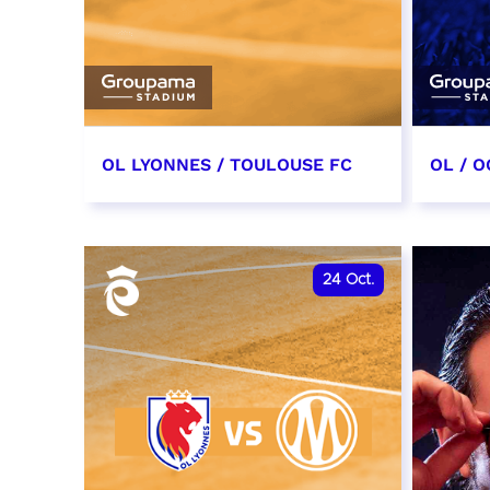
OL LYONNES / TOULOUSE FC
OL / O
3 octobre 2026
17 oc
date et heure à confirmer
date e
24
Oct.
RÉSERVER
RÉSER