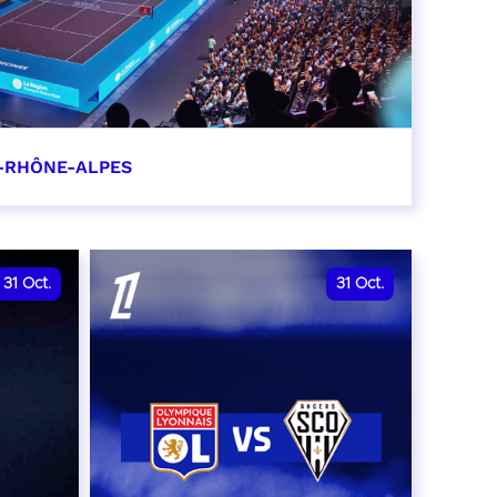
-RHÔNE-ALPES
0
31
Oct.
31
Oct.