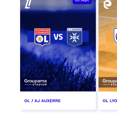
05
Sept.
OL / AJ AUXERRE
OL LYO
5 septembre 2026
12 sep