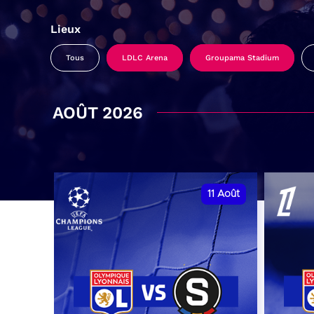
Lieux
Tous
LDLC Arena
Groupama Stadium
AOÛT 2026
11
Août