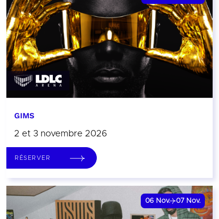
GIMS
2 et 3 novembre 2026
RÉSERVER
06
Nov.
07
Nov.