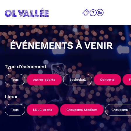
ÉVÉNEMENTS À VENIR
Type d'événement
Tous
Autres sports
Basketball
Concerts
F
Lieux
Tous
LDLC Arena
Groupama Stadium
Groupama Tr