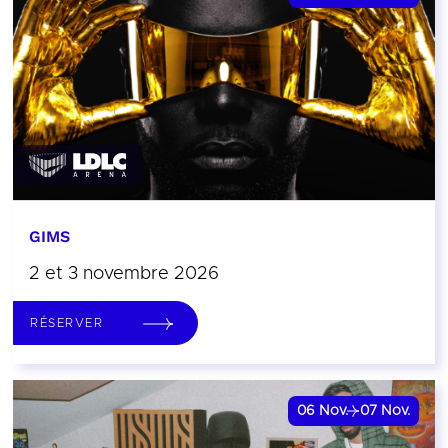
GIMS
2 et 3 novembre 2026
RÉSERVER
06
Nov.
07
Nov.